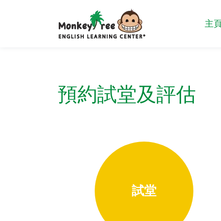
主
預約試堂及評估
試堂