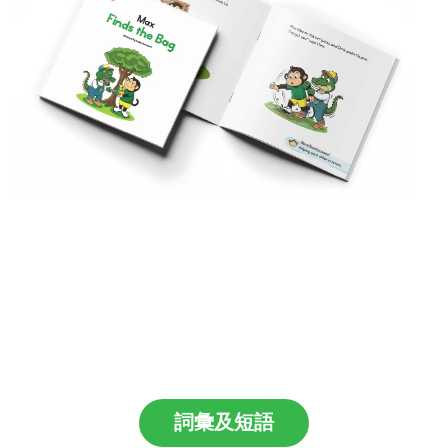
詞彙及短語