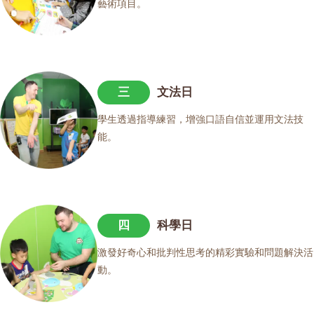
藝術項目。
三
文法日
學生透過指導練習，增強口語自信並運用文法技
能。
四
科學日
激發好奇心和批判性思考的精彩實驗和問題解決活
動。