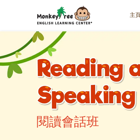
主
閱讀會話班