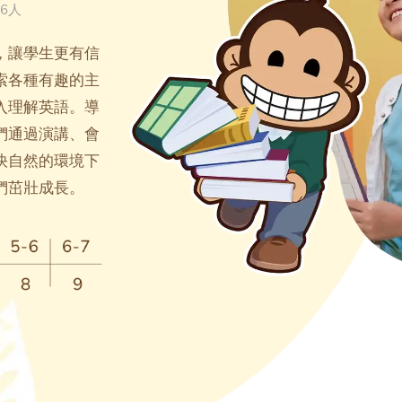
6人
，讓學生更有信
索各種有趣的主
入理解英語。導
們通過演講、會
快自然的環境下
們茁壯成長。