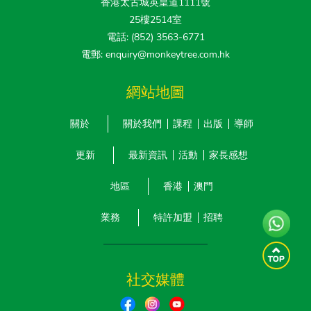
香港太古城英皇道1111號
25樓2514室
電話: (852) 3563-6771
電郵: enquiry@monkeytree.com.hk
網站地圖
關於
關於我們
課程
出版
導師
更新
最新資訊
活動
家長感想
地區
香港
澳門
業務
特許加盟
招聘
社交媒體