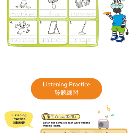
Listening Practice
聆聽練習