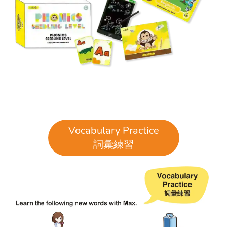
Vocabulary Practice
詞彙練習