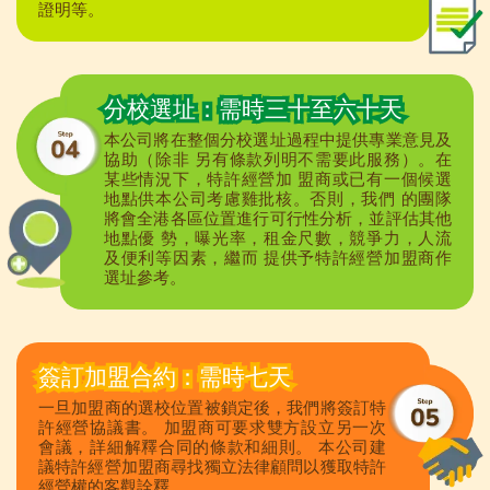
證明等。
分校選址：需時三十至六十天
本公司將在整個分校選址過程中提供專業意見及
協助（除非 另有條款列明不需要此服務）。在
某些情況下，特許經營加 盟商或已有一個候選
地點供本公司考慮雞批核。否則，我們 的團隊
將會全港各區位置進行可行性分析，並評估其他
地點優 勢，曝光率，租金尺數，競爭力，人流
及便利等因素，繼而 提供予特許經營加盟商作
選址參考。
簽訂加盟合約：需時七天
一旦加盟商的選校位置被鎖定後，我們將簽訂特
許經營協議書。 加盟商可要求雙方設立另一次
會議，詳細解釋合同的條款和細則。 本公司建
議特許經營加盟商尋找獨立法律顧問以獲取特許
經營權的客觀詮釋。