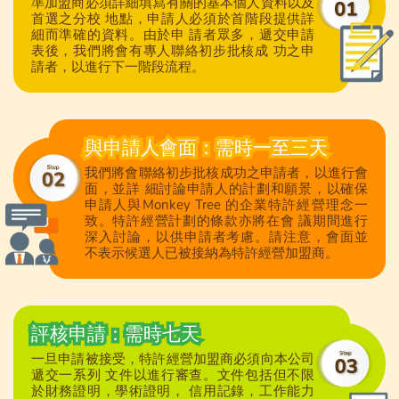
準加盟商必須詳細填寫有關的基本個人資料以及
首選之分校 地點，申請人必須於首階段提供詳
細而準確的資料。由於申 請者眾多，遞交申請
表後，我們將會有專人聯絡初步批核成 功之申
請者，以進行下一階段流程。
與申請人會面：需時一至三天
我們將會聯絡初步批核成功之申請者，以進行會
面，並詳 細討論申請人的計劃和願景，以確保
申請人與Monkey Tree 的企業特許經營理念一
致。特許經營計劃的條款亦將在會 議期間進行
深入討論，以供申請者考慮。請注意，會面並
不表示候選人已被接納為特許經營加盟商。
評核申請：需時七天
一旦申請被接受，特許經營加盟商必須向本公司
遞交一系列 文件以進行審查。文件包括但不限
於財務證明，學術證明， 信用記錄，工作能力