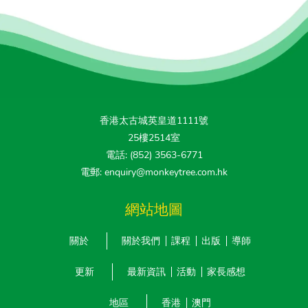
香港太古城英皇道1111號
25樓2514室
電話: (852) 3563-6771
電郵: enquiry@monkeytree.com.hk
網站地圖
關於
關於我們
課程
出版
導師
更新
最新資訊
活動
家長感想
地區
香港
澳門