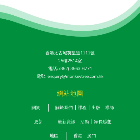
香港太古城英皇道1111號
25樓2514室
電話: (852) 3563-6771
電郵: enquiry@monkeytree.com.hk
網站地圖
關於
關於我們
課程
出版
導師
更新
最新資訊
活動
家長感想
地區
香港
澳門