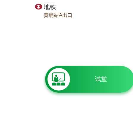
地铁
黃埔站A出口
试堂