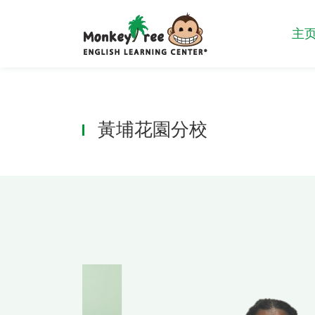
主
黃埔花園分校