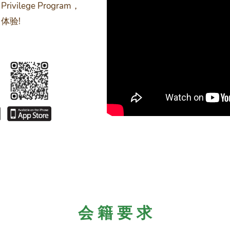
lege Program，
体验!
会 籍 要 求