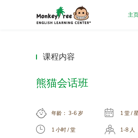
主
课程内容
熊猫会话班
年龄： 3-6 岁
1 堂 / 
1 小时 / 堂
1-8 人