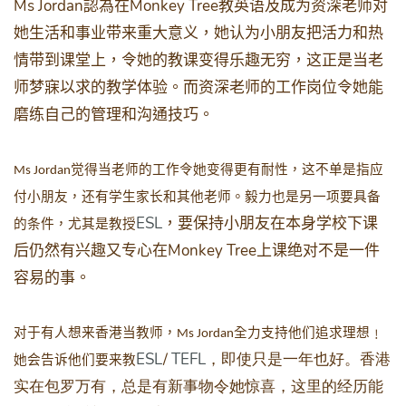
Ms Jordan
Monkey Tree
認為在
教英语及成为资深老师对
她生活和事业带来重大意义，她认为小朋友把活力和热
情带到课堂上，令她的教课变得乐趣无穷，这正是当老
师梦寐以求的教学体验。而资深老师的工作岗位令她能
磨练自己的管理和沟通技巧。
觉得当老师的工作令她变得更有耐性，这不单是指应
M
s Jordan
付小朋友，还有学生家长和其他老师。毅力也是另一项要具备
ESL
，要保持小朋友在本身学校下课
的条件，尤其是教授
Monkey Tree
后仍然有兴趣又专心在
上课绝对不是一件
容易的事。
对于有人想来香港当教师，
全力支持他们追求理想﹗
M
s Jordan
ESL
/
TEFL
，即使只是一年也好。香港
她会告诉他们要来教
实在包罗万有，总是有新事物令她惊喜，这里的经历能