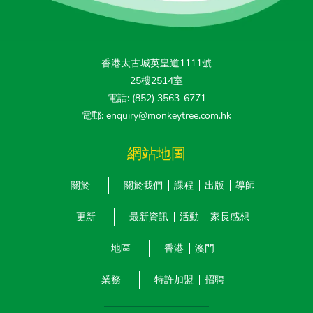
香港太古城英皇道1111號
25樓2514室
電話: (852) 3563-6771
電郵: enquiry@monkeytree.com.hk
網站地圖
關於
關於我們
課程
出版
導師
更新
最新資訊
活動
家長感想
地區
香港
澳門
業務
特許加盟
招聘