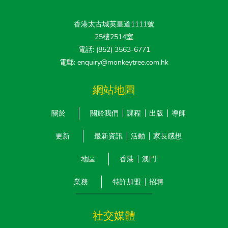
香港太古城英皇道1111號
25樓2514室
電話: (852) 3563-6771
電郵: enquiry@monkeytree.com.hk
網站地圖
關於
關於我們
課程
出版
導師
更新
最新資訊
活動
家長感想
地區
香港
澳門
業務
特許加盟
招聘
社交媒體