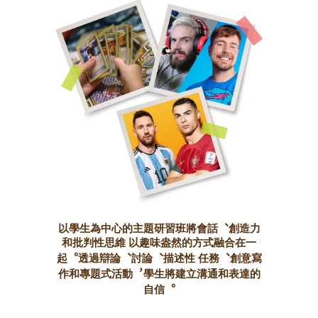
以學生為中心的主題研習班將會話︑創造力
和批判性思維 以趣味盎然的方式融合在一
起︒透過辯論︑討論︑描述性 任務︑創意寫
作和專題式活動︐學生將建立溝通和表達的
自信︒