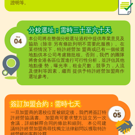
證明等。
分校選址：需時三十至六十天
本公司將在整個分校選址過程中提供專業意見及
協助（除非 另有條款列明不需要此服務）。在
某些情況下，特許經營加 盟商或已有一個候選
地點供本公司考慮雞批核。否則，我們 的團隊
將會全港各區位置進行可行性分析，並評估其他
地點優 勢，曝光率，租金尺數，競爭力，人流
及便利等因素，繼而 提供予特許經營加盟商作
選址參考。
簽訂加盟合約：需時七天
一旦加盟商的選校位置被鎖定後，我們將簽訂特
許經營協議書。 加盟商可要求雙方設立另一次
會議，詳細解釋合同的條款和細則。 本公司建
議特許經營加盟商尋找獨立法律顧問以獲取特許
經營權的客觀詮釋。