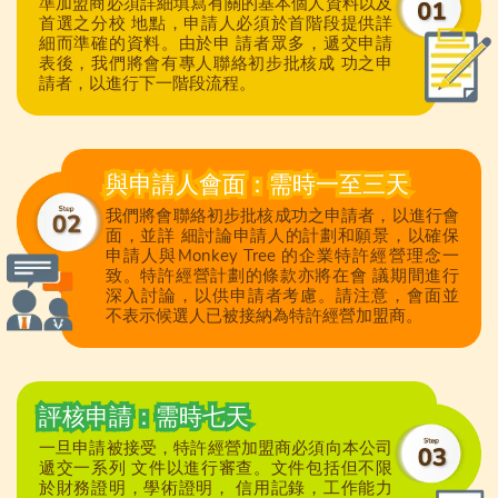
準加盟商必須詳細填寫有關的基本個人資料以及
首選之分校 地點，申請人必須於首階段提供詳
細而準確的資料。由於申 請者眾多，遞交申請
表後，我們將會有專人聯絡初步批核成 功之申
請者，以進行下一階段流程。
與申請人會面：需時一至三天
我們將會聯絡初步批核成功之申請者，以進行會
面，並詳 細討論申請人的計劃和願景，以確保
申請人與Monkey Tree 的企業特許經營理念一
致。特許經營計劃的條款亦將在會 議期間進行
深入討論，以供申請者考慮。請注意，會面並
不表示候選人已被接納為特許經營加盟商。
評核申請：需時七天
一旦申請被接受，特許經營加盟商必須向本公司
遞交一系列 文件以進行審查。文件包括但不限
於財務證明，學術證明， 信用記錄，工作能力