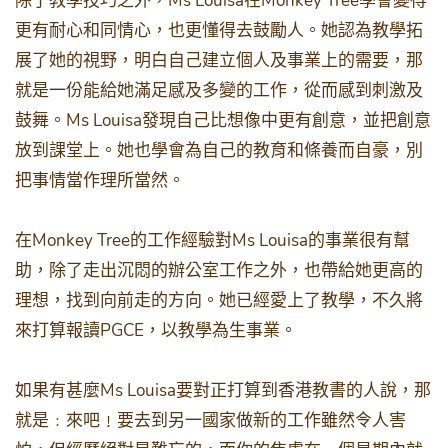
Ms Louisa
Monkey Tree
除了教學技巧之外，
在
學會變得
更有耐心和同情心，也更懂得去鼓勵人。她認為教學拓
展了她的視野，明白自己建立個人及事業上的需要，那
就是一份能給她滿足感及多變的工作，從而感到刺激及
Ms Louisa
鼓舞。
發現自己比想像中更有創意，並把創意
放到課堂上。她也學會為自己的教育和條養而自豪，別
把事情當作理所當然。
Monkey Tree
Ms Louisa
在
的工作經驗對
的事業很有幫
助，除了走出沉悶的辦公室工作之外，也帶給她更高的
理想，找到向前走的方向。她已經愛上了教學，不久將
PGCE
來打算報讀
，以教學為生事業。
Ms Louisa
如果有甚麼
要對正打算到香港教書的人說，那
就是﹕來吧﹗要去到另一國家做新的工作雖然令人害