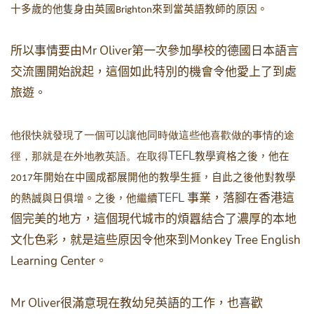
十多歲的他隻身由英國
來到當英語教師的原因。
Brighton
Mr Oliver
所以事情要由
第一次參加學校的德國日本語言
交流團開始說起，這個如此特別的機會令他愛上了到處
旅遊。
他很快就發現了一個可以讓他同時做這些他喜歡做的事情的途
TEFL
徑，那就是在外地教英語。在取得
教學資格之後，他在
年開始在中國成都展開他的教學生捱，自此之後他對教學
2017
TEFL
事業，落腳在香港這
的熱誠與日俱增。之後，他繼續
個完美的地方，這個現代城市的煩囂結合了濃厚的本地
Monkey Tree English
文化色彩，就是這些原因令他來到
Learning Center
。
Mr Oliver
很滿意現在教幼兒英語的工作，也喜歡