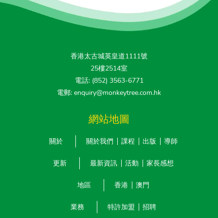
香港太古城英皇道1111號
25樓2514室
電話: (852) 3563-6771
電郵: enquiry@monkeytree.com.hk
網站地圖
關於
關於我們
課程
出版
導師
更新
最新資訊
活動
家長感想
地區
香港
澳門
業務
特許加盟
招聘