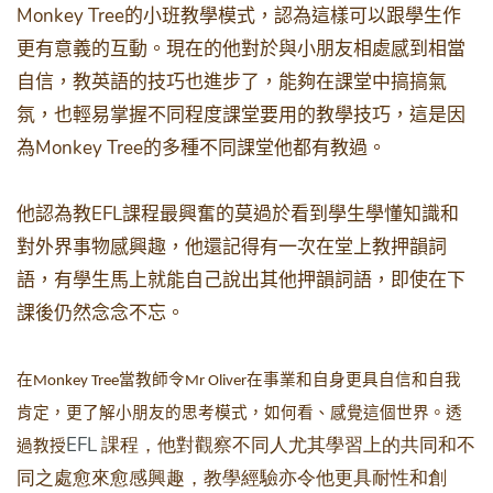
Monkey Tree
的小班教學模式，認為這樣可以跟學生作
更有意義的互動。現在的他對於與小朋友相處感到相當
自信，教英語的技巧也進步了，能夠在課堂中搞搞氣
氛，也輕易掌握不同程度課堂要用的教學技巧，這是因
Monkey Tree
為
的多種不同課堂他都有教過。
EFL
他認為教
課程最興奮的莫過於看到學生學懂知識和
對外界事物感興趣，他還記得有一次在堂上教押韻詞
語，有學生馬上就能自己說出其他押韻詞語，即使在下
課後仍然念念不忘。
在
當教師令
在事業和自身更具自信和自我
Monkey Tree
Mr Oliver
肯定，更了解小朋友的思考模式，如何看、感覺這個世界。透
EFL
課程，他對觀察不同人尤其學習上的共同和不
過教授
同之處愈來愈感興趣，教學經驗亦令他更具耐性和創