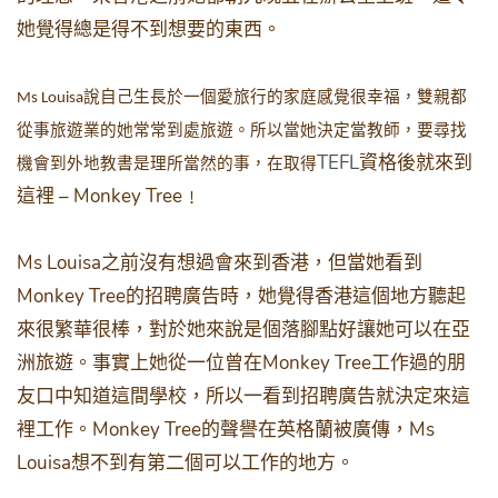
她覺得總是得不到想要的東西。
說自己生長於一個愛旅行的家庭感覺很幸福，雙親都
Ms Louisa
從事旅遊業的她常常到處旅遊。所以當她決定當教師，要尋找
TEFL
資格後就來到
機會到外地教書是理所當然的事，在取得
– Monkey Tree
這裡
﹗
Ms Louisa
之前沒有想過會來到香港，但當她看到
Monkey Tree
的招聘廣告時，她覺得香港這個地方聽起
來很繁華很棒，對於她來說是個落腳點好讓她可以在亞
Monkey Tree
洲旅遊。事實上她從一位曾在
工作過的朋
友口中知道這間學校，所以一看到招聘廣告就決定來這
Monkey Tree
Ms
裡工作。
的聲譽在英格蘭被廣傳，
Louisa
想不到有第二個可以工作的地方。