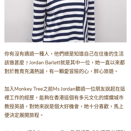
你有沒有遇過一種人，他們總是知道自己在往後的生活
Jordan Barlett
該做甚麼﹖
就是其中一位，她一直以來都
對於教育充滿熱誠，有一顆愛冒險的心，醉心旅遊。
Monkey Tree
Ms Jordan
加入
之前
聽過一位朋友說起在這
裡工作的經歷，能夠在香港這個有多元文化的燦爛城市
教授英語，對她來說是個大好機會，她十分喜歡，馬上
便決定展開旅程。