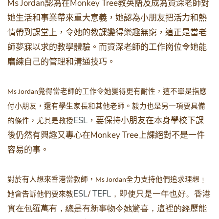
Ms Jordan
Monkey Tree
認為在
教英語及成為資深老師對
她生活和事業帶來重大意義，她認為小朋友把活力和熱
情帶到課堂上，令她的教課變得樂趣無窮，這正是當老
師夢寐以求的教學體驗。而資深老師的工作崗位令她能
磨練自己的管理和溝通技巧。
覺得當老師的工作令她變得更有耐性，這不單是指應
M
s Jordan
付小朋友，還有學生家長和其他老師。毅力也是另一項要具備
ESL
，要保持小朋友在本身學校下課
的條件，尤其是教授
Monkey Tree
後仍然有興趣又專心在
上課絕對不是一件
容易的事。
對於有人想來香港當教師，
全力支持他們追求理想﹗
M
s Jordan
ESL
/
TEFL
，即使只是一年也好。香港
她會告訴他們要來教
實在包羅萬有，總是有新事物令她驚喜，這裡的經歷能