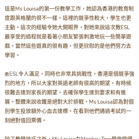
Ms Louisa
這是
的第一份教學工作，她認為香港的教育制
度跟英格蘭的很不一樣。這裡的競爭性較大，學生也更
ESL
主動。這次的經驗令她大開眼界，對她來說這次教
最享受的過程就是看著小朋友緊張刺激地玩一些簡單遊
戲。當然這些遊真的很有趣，但更欣慰的是他們努力去
學習。
ESL
令人滿足，同時也非常具挑戰性，香港是個競爭強
教
烈的地方，所以大家對英語老師有很高的期望。有時候
很難去達到家長的期望，去確保學生達到要求和有進
Ms Louisa
展。整體來說收鑊是絕對大於排戰，
認為對個
別學生投放額外心血去達標，在看到他們通過考試的一
刻絕對值回票價。