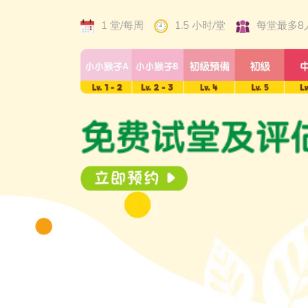
1 堂/每周
1.5 小时/堂
每堂最多8